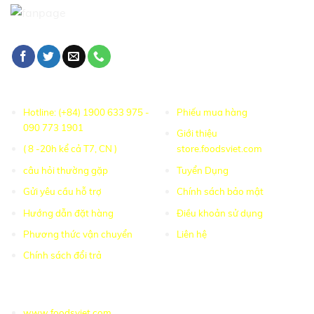
HỖ TRỢ KHÁCH
ONLINE SHOPPING
Hotline: (+84) 1900 633 975 -
Phiếu mua hàng
090 773 1901
Giới thiệu
( 8 -20h kể cả T7, CN )
store.foodsviet.com
câu hỏi thường gặp
Tuyển Dụng
Gửi yêu cầu hỗ trợ
Chính sách bảo mật
Hướng dẫn đặt hàng
Điều khoản sử dụng
Phương thức vận chuyển
Liên hệ
Chính sách đổi trả
TRANG LIÊN KẾT
www.foodsviet.com