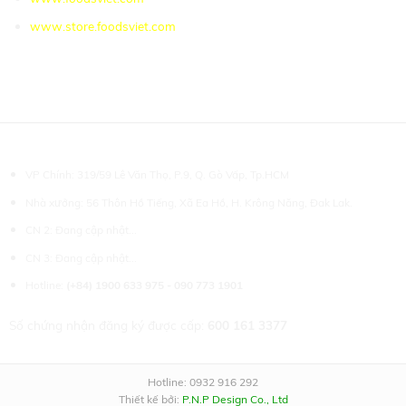
www.store.foodsviet.com
MÃ QR ZALO
Bản quyền © 2021 FOODSVIET.COM
VP Chính: 319/59 Lê Văn Thọ, P.9, Q. Gò Vấp, Tp.HCM
Nhà xưởng: 56 Thôn Hồ Tiếng, Xã Ea Hồ, H. Krông Năng, Đak Lak.
CN 2: Đang cập nhật...
CN 3: Đang cập nhật...
Hotline:
(+84) 1900 633 975 - 090 773 1901
Số chứng nhận đăng ký được cấp:
600 161 3377
Hotline: 0932 916 292
Thiết kế bởi:
P.N.P Design Co., Ltd