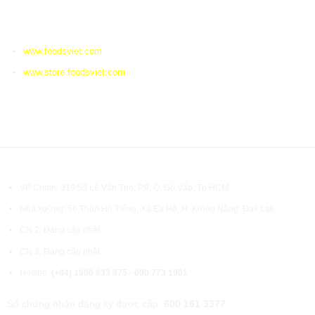
TRANG LIÊN KẾT
www.foodsviet.com
www.store.foodsviet.com
MÃ QR ZALO
Bản quyền © 2021 FOODSVIET.COM
VP Chính: 319/59 Lê Văn Thọ, P.9, Q. Gò Vấp, Tp.HCM
Nhà xưởng: 56 Thôn Hồ Tiếng, Xã Ea Hồ, H. Krông Năng, Đak Lak.
CN 2: Đang cập nhật...
CN 3: Đang cập nhật...
Hotline:
(+84) 1900 633 975 - 090 773 1901
Số chứng nhận đăng ký được cấp:
600 161 3377