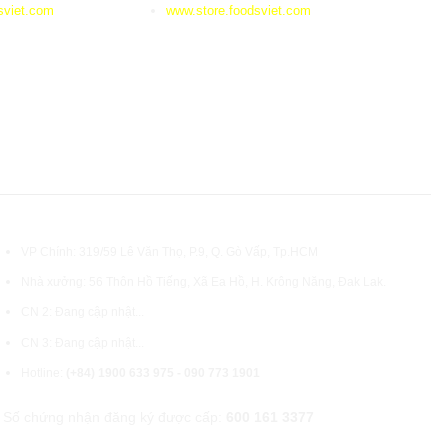
dsviet.com
www.store.foodsviet.com
MÃ QR ZALO
Bản quyền © 2021 FOODSVIET.COM
VP Chính: 319/59 Lê Văn Thọ, P.9, Q. Gò Vấp, Tp.HCM
Nhà xưởng: 56 Thôn Hồ Tiếng, Xã Ea Hồ, H. Krông Năng, Đak Lak.
CN 2: Đang cập nhật...
CN 3: Đang cập nhật...
Hotline:
(+84) 1900 633 975 - 090 773 1901
Số chứng nhận đăng ký được cấp:
600 161 3377