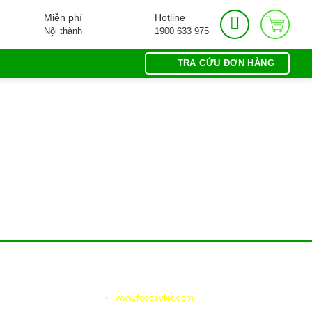
Miễn phí
Hotline
Nội thành
1900 633 975
TRA CỨU ĐƠN HÀNG
G
TRANG LIÊN KẾT
www.foodsviet.com