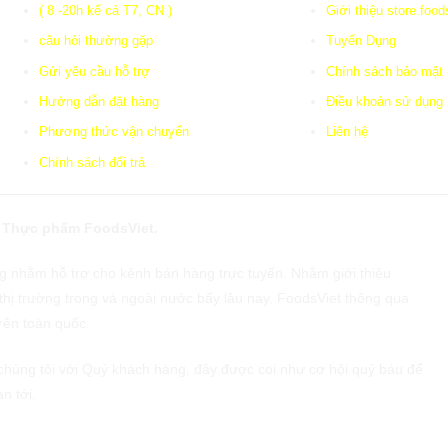
( 8 -20h kể cả T7, CN )
Giới thiệu store.foo
câu hỏi thường gặp
Tuyển Dụng
Gửi yêu cầu hỗ trợ
Chính sách bảo mật
Hướng dẫn đặt hàng
Điều khoản sử dụng
Phương thức vận chuyển
Liên hệ
Chính sách đổi trả
a Thực phẩm FoodsViet.
 nhằm hỗ trợ cho kênh bán hàng trực tuyến. Nhằm giới thiệu
hị trường trong và ngoài nước bấy lâu nay. FoodsViet thông qua
rên toàn quốc.
 chúng tôi với Quý khách hàng, đây được coi như cơ hội quý báu để
n tới.