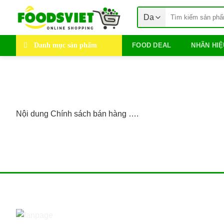
Skip
Search
to
for:
content
Danh mục sản phẩm
FOOD DEAL
NHÃN HIỆ
Nội dung Chính sách bán hàng ….
FACEBOOK