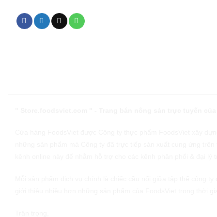
" Store.foodsviet.com " - Trang bán nông sản trực tuyến củ
Cửa hàng FoodsViet được Công ty thực phẩm FoodsViet xây dựng
những sản phẩm mà Công ty đã trực tiếp sản xuất cung ứng trên t
kênh online này để nhằm hỗ trợ cho các kênh phân phối & đại lý t
Mỗi sản phẩm dịch vụ chính là chiếc cầu nối giữa tập thể công ty
giới thiệu nhiều hơn những sản phẩm của FoodsViet trong thời gia
Trân trọng,